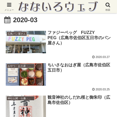
メニュー
検索
2020-03
ファジーペッグ FUZZY
広島パン屋さん
PEG（広島市佐伯区五日市のパン
屋さん）
2020.03.27
ちいさなおはぎ屋（広島市佐伯区
おやつ・お土産・手土産
五日市）
2020.03.25
観音神社のしだれ桜と御朱印（広
神社仏閣・仏像・御朱印
島市佐伯区）