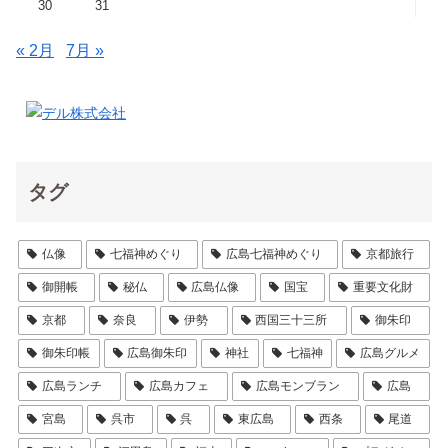
30
31
« 2月
7月 »
タグ
仏像
七福神めぐり
広島七福神めぐり
京都旅行
御開帳
秘仏
広島仏像
国宝
重要文化財
京都
奈良
伊勢
西国三十三所
御朱印
御朱印帳
広島御朱印
神社
七福神
広島グルメ
広島ランチ
広島カフェ
広島モンブラン
広島
宮島
呉市
呉
東広島
西条
尾道