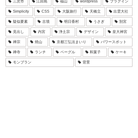
三次市
江田島
福山
wordpress
プラグイン
Simplicity
CSS
大阪旅行
天橋立
出雲大社
疑似要素
古墳
明日香村
うさぎ
別宮
見出し
内宮
浄土宗
デザイン
皇大神宮
禅宗
焼山
京都三弘法まいり
パワースポット
禅寺
ランチ
ベーグル
和菓子
ケーキ
モンブラン
背景