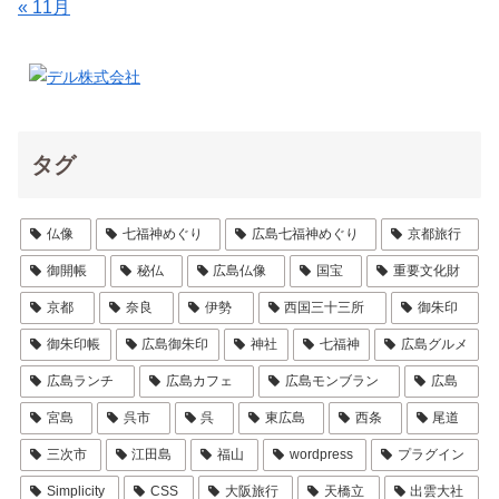
« 11月
タグ
仏像
七福神めぐり
広島七福神めぐり
京都旅行
御開帳
秘仏
広島仏像
国宝
重要文化財
京都
奈良
伊勢
西国三十三所
御朱印
御朱印帳
広島御朱印
神社
七福神
広島グルメ
広島ランチ
広島カフェ
広島モンブラン
広島
宮島
呉市
呉
東広島
西条
尾道
三次市
江田島
福山
wordpress
プラグイン
Simplicity
CSS
大阪旅行
天橋立
出雲大社