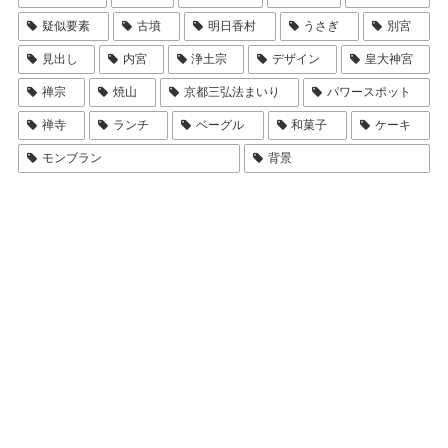
疑似要素
古墳
明日香村
うさぎ
別宮
見出し
内宮
浄土宗
デザイン
皇大神宮
禅宗
焼山
京都三弘法まいり
パワースポット
禅寺
ランチ
ベーグル
和菓子
ケーキ
モンブラン
背景