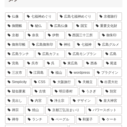
仏像
七福神めぐり
広島七福神めぐり
京都旅行
御開帳
秘仏
広島仏像
国宝
重要文化財
京都
奈良
伊勢
西国三十三所
御朱印
御朱印帳
広島御朱印
神社
七福神
広島グルメ
広島ランチ
広島カフェ
広島モンブラン
広島
宮島
呉市
呉
東広島
西条
尾道
三次市
江田島
福山
wordpress
プラグイン
Simplicity
CSS
大阪旅行
天橋立
出雲大社
疑似要素
古墳
明日香村
うさぎ
別宮
見出し
内宮
浄土宗
デザイン
皇大神宮
禅宗
焼山
京都三弘法まいり
パワースポット
禅寺
ランチ
ベーグル
和菓子
ケーキ