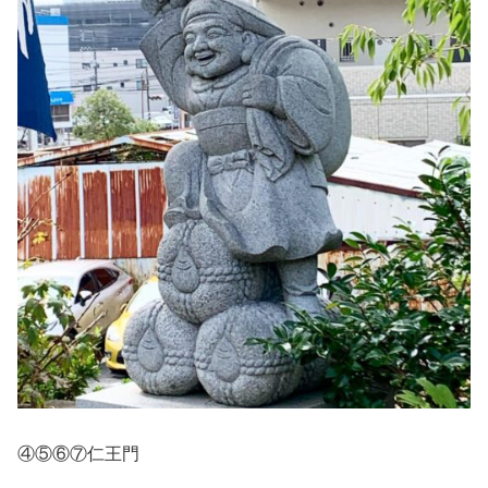
④⑤⑥⑦仁王門