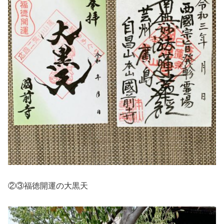
②③福徳開運の大黒天