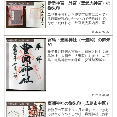
伊勢神宮 外宮（豊受大神宮）の
神社仏閣・仏像・御朱印
御朱印
二見興玉神社から伊勢市駅前に戻ってく
る時間が読めなかったので予約はしてい
なかったけれど、外宮観光案内所に寄っ
て、これから無料ガイドさんをお願いで
きるものか尋ねてみた。ガイドさんは全
2017.07.30
員予約で埋まって出払っていたものの、
宮島・豊国神社（千畳閣）の御朱
ちょうど出発しようとする...
神社仏閣・仏像・御朱印
印
昨年５月以来の宮島へ。前回と同じく厳
島神社、大願寺、大聖院にお参り。→ 宮
島・厳島神社の御朱印 (2017/05/02)→
宮島・大願寺の御朱印 (2017/05/02)→
宮島・大聖院の御朱印 (2017/05/02)大
聖院で...
2018.07.01
廣瀬神社の御朱印（広島市中区）
神社仏閣・仏像・御朱印
社務所の工事中（２月末頃まで）ではあ
るけれどうつくしの杜・廣瀬神社にお参