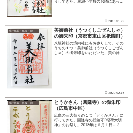
りしてきた。廣瀬小学校のお隣にあっ
て、車での参拝なら小学校のある西側か
ら入ることができる。三女神（市杵島比
賣命 多岐理比賣命 多岐津比賣命）が
祀られていて「美の神」「金...
2018.01.29
美御前社（うつくしごぜんしゃ）
神社仏閣・仏像・御朱印
の御朱印（京都市東山区祇園町）
八坂神社の境内社にもお参りして、その
うちの１つ・美御前社（うつくしごぜん
しゃ）の御朱印をいただいた。美の神
様・宗像三女神が祀られている。 多岐理
毘売命(たぎりびめのみこと) 多岐津比売
命(たぎつひめのみこと) 市杵島比売命(い
ちきしまひめの...
2020.02.16
とうかさん（圓隆寺）の御朱印
神社仏閣・仏像・御朱印
（広島市中区）
広島の三大祭りの１つ「とうかさん」に
行ってきた。圓隆寺の総鎮守｢稲荷大明
神」のお祭り。2018年は６月１日～３
日。(毎年6月の第１週の金・土・日)昔は