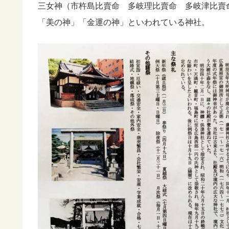
三女神（市杵島比賣命 多岐理比賣命 多岐津比賣
「美の神」「金運の神」といわれている神社。