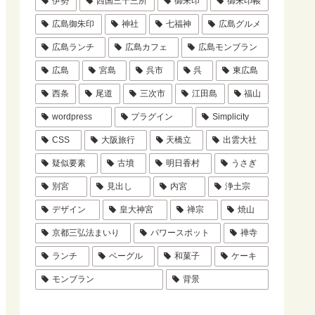
伊勢
西国三十三所
御朱印
御朱印帳
広島御朱印
神社
七福神
広島グルメ
広島ランチ
広島カフェ
広島モンブラン
広島
宮島
呉市
呉
東広島
西条
尾道
三次市
江田島
福山
wordpress
プラグイン
Simplicity
CSS
大阪旅行
天橋立
出雲大社
疑似要素
古墳
明日香村
うさぎ
別宮
見出し
内宮
浄土宗
デザイン
皇大神宮
禅宗
焼山
京都三弘法まいり
パワースポット
禅寺
ランチ
ベーグル
和菓子
ケーキ
モンブラン
背景