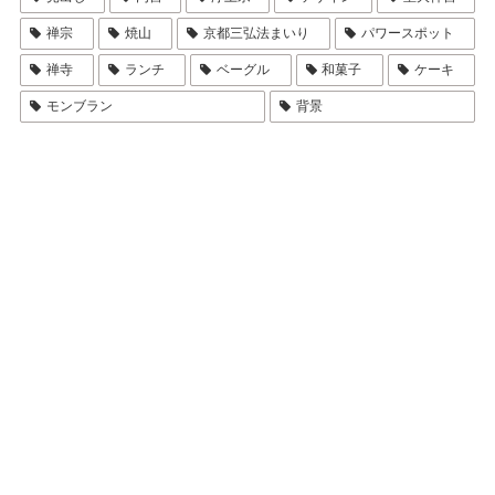
禅宗
焼山
京都三弘法まいり
パワースポット
禅寺
ランチ
ベーグル
和菓子
ケーキ
モンブラン
背景