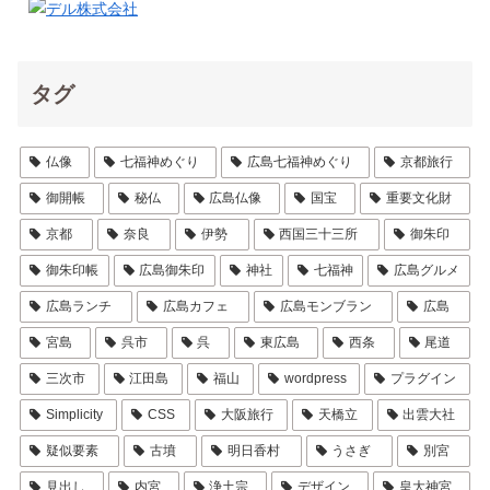
タグ
仏像
七福神めぐり
広島七福神めぐり
京都旅行
御開帳
秘仏
広島仏像
国宝
重要文化財
京都
奈良
伊勢
西国三十三所
御朱印
御朱印帳
広島御朱印
神社
七福神
広島グルメ
広島ランチ
広島カフェ
広島モンブラン
広島
宮島
呉市
呉
東広島
西条
尾道
三次市
江田島
福山
wordpress
プラグイン
Simplicity
CSS
大阪旅行
天橋立
出雲大社
疑似要素
古墳
明日香村
うさぎ
別宮
見出し
内宮
浄土宗
デザイン
皇大神宮