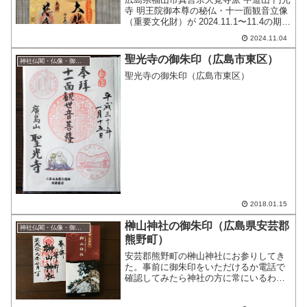
寺 明王院御本尊の秘仏・十一面観音立像
（重要文化財）が 2024.11.1〜11.4の期
間、33年に1度の御開帳。御開帳時にいた
2024.11.04
だいた御朱印ご本尊・十一面観音立像
は、明王院での御開帳の後、ふくやま美
聖光寺の御朱印（広島市東区）
神社仏閣・仏像・御朱印
術...
聖光寺の御朱印（広島市東区）
2018.01.15
榊山神社の御朱印（広島県安芸郡
神社仏閣・仏像・御朱印
熊野町）
安芸郡熊野町の榊山神社にお参りしてき
た。事前に御朱印をいただけるか電話で
確認してみたら神社の方に常にいるわけ
ではないけれど今日はちょうど作業もあ
るので参拝時間に合わせて来ていただけ