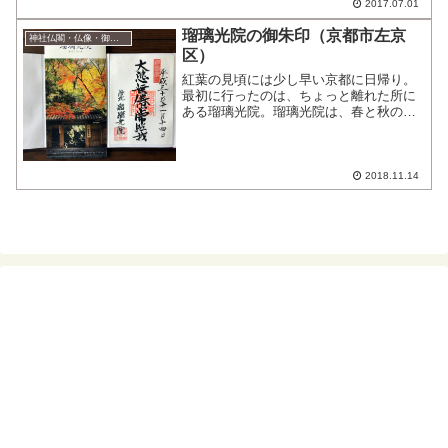
るとのこと。階段を上って行くうち見え
2017.07.01
てくるけど、ここは鳥居の...
瑠璃光院の御朱印（京都市左京
神社仏閣・仏像・御朱印
区）
紅葉の見頃には少し早い京都に日帰り。
最初に行ったのは、ちょっと離れた所に
ある瑠璃光院。瑠璃光院は、春と秋の特
別拝観期間以外は拝観できないとのこ
と。2018年秋の特別拝観期間は10月1日
(月)～12月10日(月) 10時～17時。出町柳
駅から...
2018.11.14