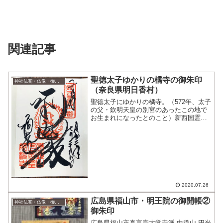
関連記事
聖徳太子ゆかりの橘寺の御朱印
神社仏閣・仏像・御朱印
（奈良県明日香村）
聖徳太子にゆかりの橘寺。（572年、太子
の父・欽明天皇の別宮のあったこの地で
お生まれになったとのこと）新西国霊
場 第十番札所聖徳太子御遺跡霊場 第
八番聖徳太子建立七大寺のひとつ。拝観
時間ギリギリになってしまい、雨も降っ
ていたので、短い時間の...
2020.07.26
広島県福山市・明王院の御開帳②
神社仏閣・仏像・御朱印
御朱印
広島県福山市真言宗大覚寺派 中道山 円光