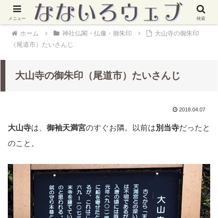
メニュー
検索
ホーム
神社仏閣・仏像・御朱印
大山寺の御朱印
（尾道市）たいさんじ
大山寺の御朱印（尾道市）たいさんじ
2018.04.07
大山寺
は、
御袖天満宮
のすぐお隣。以前は
別当寺
だったと
のこと。