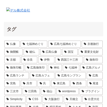
タグ
仏像
七福神めぐり
広島七福神めぐり
京都旅行
御開帳
秘仏
広島仏像
国宝
重要文化財
京都
奈良
伊勢
西国三十三所
御朱印
御朱印帳
広島御朱印
神社
七福神
広島グルメ
広島ランチ
広島カフェ
広島モンブラン
広島
宮島
呉市
呉
東広島
西条
尾道
三次市
江田島
福山
wordpress
プラグイン
Simplicity
CSS
大阪旅行
天橋立
出雲大社
疑似要素
古墳
明日香村
うさぎ
別宮