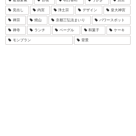
見出し
内宮
浄土宗
デザイン
皇大神宮
禅宗
焼山
京都三弘法まいり
パワースポット
禅寺
ランチ
ベーグル
和菓子
ケーキ
モンブラン
背景