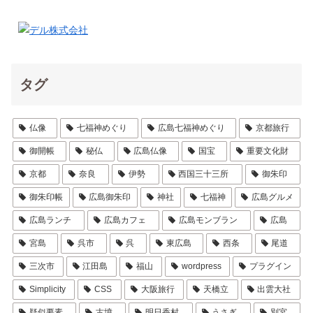
タグ
仏像
七福神めぐり
広島七福神めぐり
京都旅行
御開帳
秘仏
広島仏像
国宝
重要文化財
京都
奈良
伊勢
西国三十三所
御朱印
御朱印帳
広島御朱印
神社
七福神
広島グルメ
広島ランチ
広島カフェ
広島モンブラン
広島
宮島
呉市
呉
東広島
西条
尾道
三次市
江田島
福山
wordpress
プラグイン
Simplicity
CSS
大阪旅行
天橋立
出雲大社
疑似要素
古墳
明日香村
うさぎ
別宮