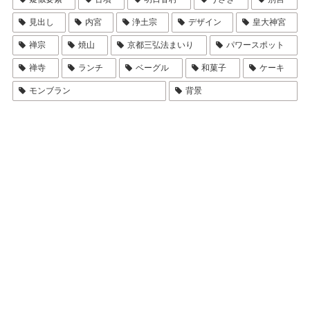
見出し
内宮
浄土宗
デザイン
皇大神宮
禅宗
焼山
京都三弘法まいり
パワースポット
禅寺
ランチ
ベーグル
和菓子
ケーキ
モンブラン
背景