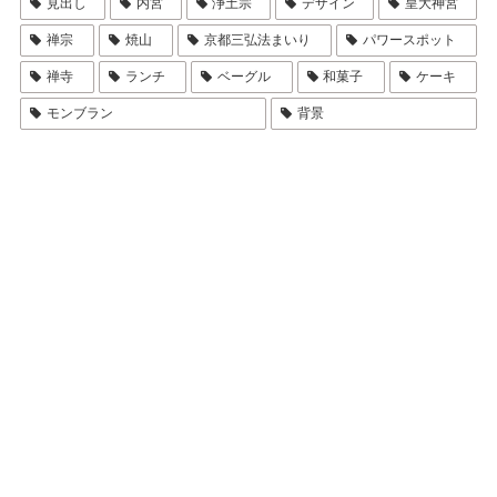
見出し
内宮
浄土宗
デザイン
皇大神宮
禅宗
焼山
京都三弘法まいり
パワースポット
禅寺
ランチ
ベーグル
和菓子
ケーキ
モンブラン
背景