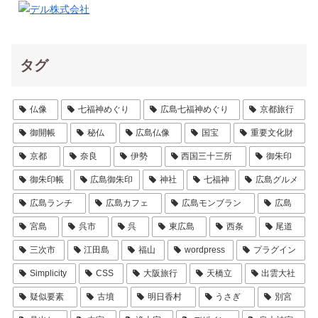
タグ
仏像
七福神めぐり
広島七福神めぐり
京都旅行
御開帳
秘仏
広島仏像
国宝
重要文化財
京都
奈良
伊勢
西国三十三所
御朱印
御朱印帳
広島御朱印
神社
七福神
広島グルメ
広島ランチ
広島カフェ
広島モンブラン
広島
宮島
呉市
呉
東広島
西条
尾道
三次市
江田島
福山
wordpress
プラグイン
Simplicity
CSS
大阪旅行
天橋立
出雲大社
疑似要素
古墳
明日香村
うさぎ
別宮