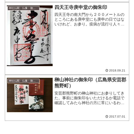
列になっていた。書いてくれ...
四天王寺庚申堂の御朱印
神社仏閣・仏像・御朱印
四天王寺の南大門から２００メートルの
ところにある庚申堂にも庚申の日ではな
いけれど、お参り。疫病が流行り人々が
苦しんでいる時代の庚申の日に、祈る僧
侶の前にあらわれた帝釈天の使い・青面
金剛童子をまつるお堂。庚申の日は60日
に1度なので、年に6日...
2018.09.21
榊山神社の御朱印（広島県安芸郡
神社仏閣・仏像・御朱印
熊野町）
安芸郡熊野町の榊山神社にお参りしてき
た。事前に御朱印をいただけるか電話で
確認してみたら神社の方に常にいるわけ
ではないけれど今日はちょうど作業もあ
るので参拝時間に合わせて来ていただけ
るとのこと。階段を上って行くうち見え
2017.07.01
てくるけど、ここは鳥居の...