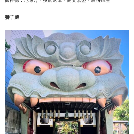
御神徳：厄除け・疫病退散・商売繁盛・農耕殖産
獅子殿