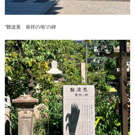
“難波葱 発祥の地”の碑