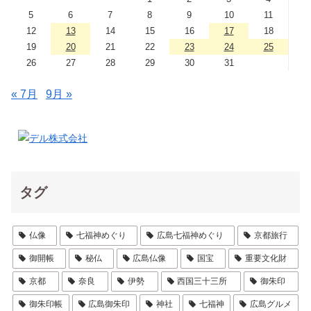
5
6
7
8
9
10
11
12
13
14
15
16
17
18
19
20
21
22
23
24
25
26
27
28
29
30
31
« 7月
9月 »
タグ
仏像
七福神めぐり
広島七福神めぐり
京都旅行
御開帳
秘仏
広島仏像
国宝
重要文化財
京都
奈良
伊勢
西国三十三所
御朱印
御朱印帳
広島御朱印
神社
七福神
広島グルメ