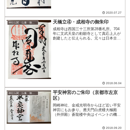
2020.07.27
天橋立④・成相寺の御朱印
神社仏閣・仏像・御朱印
成相寺は西国三十三所第28番札所。704
年に文武天皇の勅願寺として真応上人が
創建したと伝えられる。元々は日本古来
の山岳信仰の修験場。本尊は身代わり観
音、美人観音として名高い聖観世音菩
薩。お参りすれば身も心も美しくなれる
と伝えられる。笠松公園...
2018.06.04
平安神宮のご朱印（京都市左京
神社仏閣・仏像・御朱印
区）
岡崎神社、金戒光明寺からほど近い平安
神宮にもお参り。應天門白虎楼大極殿
（外拝殿）蒼龍楼中央はイベントの機材
や椅子でいっぱいだった、、、應天門の
両サイドで御朱印をいただけるようにな
っていたけれど外国人観光客も含め少し
2018.09.20