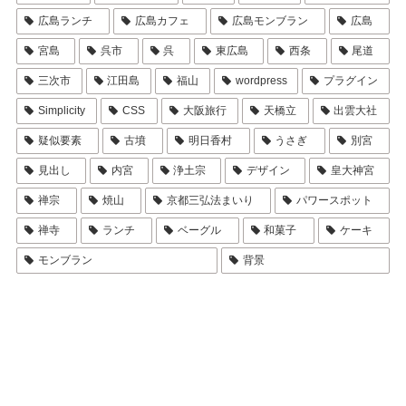
広島ランチ
広島カフェ
広島モンブラン
広島
宮島
呉市
呉
東広島
西条
尾道
三次市
江田島
福山
wordpress
プラグイン
Simplicity
CSS
大阪旅行
天橋立
出雲大社
疑似要素
古墳
明日香村
うさぎ
別宮
見出し
内宮
浄土宗
デザイン
皇大神宮
禅宗
焼山
京都三弘法まいり
パワースポット
禅寺
ランチ
ベーグル
和菓子
ケーキ
モンブラン
背景