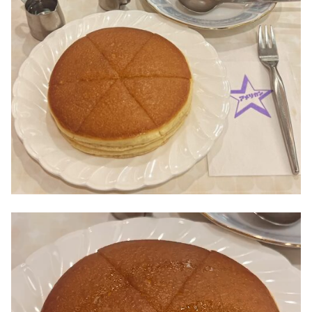
動
画
プ
レ
ー