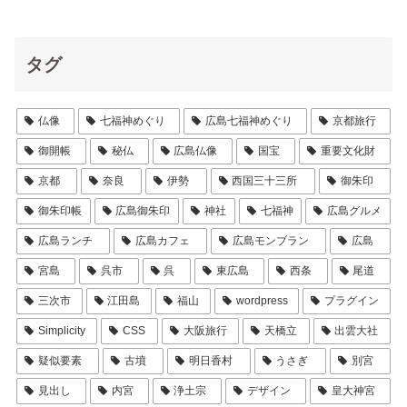
タグ
仏像
七福神めぐり
広島七福神めぐり
京都旅行
御開帳
秘仏
広島仏像
国宝
重要文化財
京都
奈良
伊勢
西国三十三所
御朱印
御朱印帳
広島御朱印
神社
七福神
広島グルメ
広島ランチ
広島カフェ
広島モンブラン
広島
宮島
呉市
呉
東広島
西条
尾道
三次市
江田島
福山
wordpress
プラグイン
Simplicity
CSS
大阪旅行
天橋立
出雲大社
疑似要素
古墳
明日香村
うさぎ
別宮
見出し
内宮
浄土宗
デザイン
皇大神宮