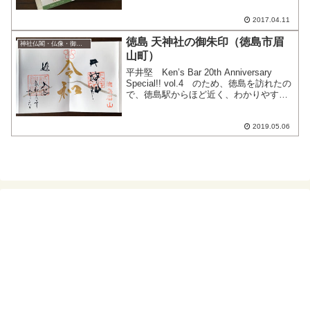
現したものなどなど夢中になって楽しめ
ました。天守閣２階の...
2017.04.11
徳島 天神社の御朱印（徳島市眉
神社仏閣・仏像・御朱印
山町）
平井堅 Ken’s Bar 20th Anniversary
Special!! vol.4 のため、徳島を訪れたの
で、徳島駅からほど近く、わかりやすい
場所にある徳島 天神社にお参りしてき
た。徳島駅からまっすぐ道なりに進む
と、一番の観光名所...
2019.05.06