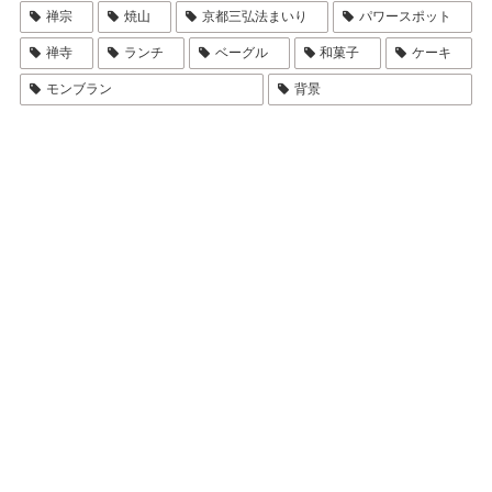
禅宗
焼山
京都三弘法まいり
パワースポット
禅寺
ランチ
ベーグル
和菓子
ケーキ
モンブラン
背景