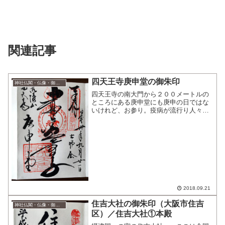
関連記事
四天王寺庚申堂の御朱印
神社仏閣・仏像・御朱印
四天王寺の南大門から２００メートルの
ところにある庚申堂にも庚申の日ではな
いけれど、お参り。疫病が流行り人々が
苦しんでいる時代の庚申の日に、祈る僧
侶の前にあらわれた帝釈天の使い・青面
金剛童子をまつるお堂。庚申の日は60日
に1度なので、年に6日...
2018.09.21
住吉大社の御朱印（大阪市住吉
神社仏閣・仏像・御朱印
区）／住吉大社①本殿