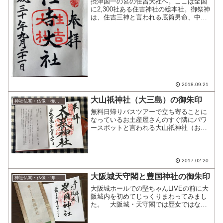
摂津国一の宮の住吉大社へ。ここは全国
に2,300社ある住吉神社の総本社。御祭神
は、住吉三神と言われる底筒男命、中筒
男命、表筒男命と息長帯姫命（神功皇
后）。有名な反橋。この上を渡ることも
できるけれど、結構な角度だし、雨あが
りだし、横からの姿も...
2018.09.21
大山祇神社（大三島）の御朱印
神社仏閣・仏像・御朱印
無料日帰りバスツアーで立ち寄ることに
なっているお土産屋さんのすぐ隣にパワ
ースポットと言われる大山祇神社（おお
やまづみじんじゃ)があるのでお土産屋さ
んには行かず、限られた時間、急ぎ足で
お参りしてきた?（置いていかれてはいけ
ないので、ちゃんとバ...
2017.02.20
大阪城天守閣と豊国神社の御朱印
神社仏閣・仏像・御朱印
大阪城ホールでの堅ちゃんLIVEの前に大
阪城内を初めてじっくりまわってみまし
た。 大阪城・天守閣では歴女ではない
けれど兜や甲冑・屏風や調度品の展示、
戦の様子のミニチュア、黄金の茶室を再