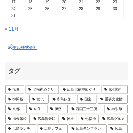
17
18
19
20
21
22
23
24
25
26
27
28
29
30
31
« 11月
タグ
仏像
七福神めぐり
広島七福神めぐり
京都旅行
御開帳
秘仏
広島仏像
国宝
重要文化財
京都
奈良
伊勢
西国三十三所
御朱印
御朱印帳
広島御朱印
神社
七福神
広島グルメ
広島ランチ
広島カフェ
広島モンブラン
広島