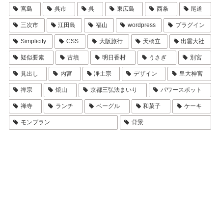
宮島
呉市
呉
東広島
西条
尾道
三次市
江田島
福山
wordpress
プラグイン
Simplicity
CSS
大阪旅行
天橋立
出雲大社
疑似要素
古墳
明日香村
うさぎ
別宮
見出し
内宮
浄土宗
デザイン
皇大神宮
禅宗
焼山
京都三弘法まいり
パワースポット
禅寺
ランチ
ベーグル
和菓子
ケーキ
モンブラン
背景