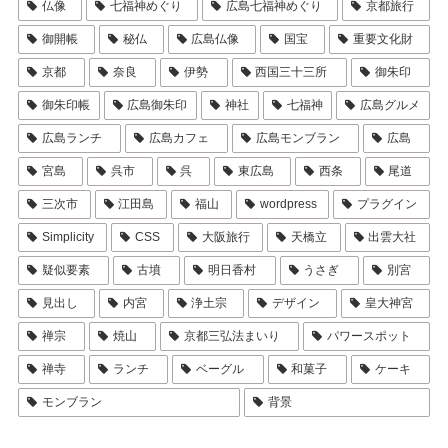
仏像
七福神めぐり
広島七福神めぐり
京都旅行
御開帳
秘仏
広島仏像
国宝
重要文化財
京都
奈良
伊勢
西国三十三所
御朱印
御朱印帳
広島御朱印
神社
七福神
広島グルメ
広島ランチ
広島カフェ
広島モンブラン
広島
宮島
呉市
呉
東広島
西条
尾道
三次市
江田島
福山
wordpress
プラグイン
Simplicity
CSS
大阪旅行
天橋立
出雲大社
疑似要素
古墳
明日香村
うさぎ
別宮
見出し
内宮
浄土宗
デザイン
皇大神宮
禅宗
焼山
京都三弘法まいり
パワースポット
禅寺
ランチ
ベーグル
和菓子
ケーキ
モンブラン
背景