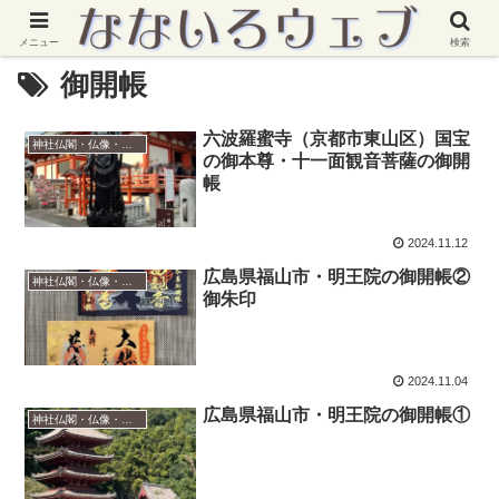
メニュー
検索
御開帳
六波羅蜜寺（京都市東山区）国宝
神社仏閣・仏像・御朱印
の御本尊・十一面観音菩薩の御開
帳
2024.11.12
広島県福山市・明王院の御開帳②
神社仏閣・仏像・御朱印
御朱印
2024.11.04
広島県福山市・明王院の御開帳①
神社仏閣・仏像・御朱印