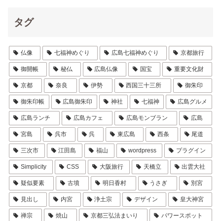
タグ
仏像
七福神めぐり
広島七福神めぐり
京都旅行
御開帳
秘仏
広島仏像
国宝
重要文化財
京都
奈良
伊勢
西国三十三所
御朱印
御朱印帳
広島御朱印
神社
七福神
広島グルメ
広島ランチ
広島カフェ
広島モンブラン
広島
宮島
呉市
呉
東広島
西条
尾道
三次市
江田島
福山
wordpress
プラグイン
Simplicity
CSS
大阪旅行
天橋立
出雲大社
疑似要素
古墳
明日香村
うさぎ
別宮
見出し
内宮
浄土宗
デザイン
皇大神宮
禅宗
焼山
京都三弘法まいり
パワースポット