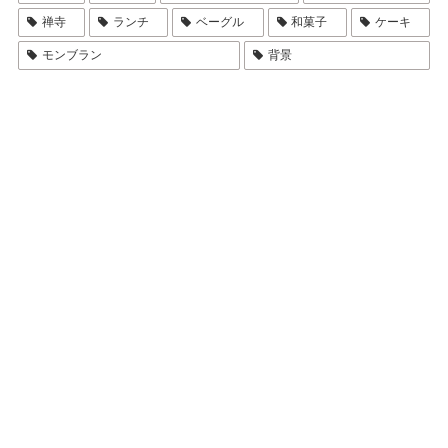
禅寺
ランチ
ベーグル
和菓子
ケーキ
モンブラン
背景