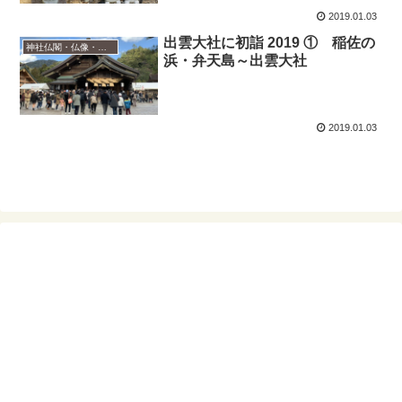
2019.01.03
出雲大社に初詣 2019 ① 稲佐の
神社仏閣・仏像・御朱印
浜・弁天島～出雲大社
2019.01.03