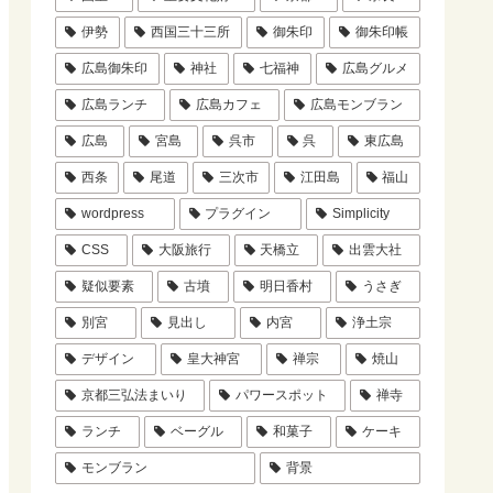
伊勢
西国三十三所
御朱印
御朱印帳
広島御朱印
神社
七福神
広島グルメ
広島ランチ
広島カフェ
広島モンブラン
広島
宮島
呉市
呉
東広島
西条
尾道
三次市
江田島
福山
wordpress
プラグイン
Simplicity
CSS
大阪旅行
天橋立
出雲大社
疑似要素
古墳
明日香村
うさぎ
別宮
見出し
内宮
浄土宗
デザイン
皇大神宮
禅宗
焼山
京都三弘法まいり
パワースポット
禅寺
ランチ
ベーグル
和菓子
ケーキ
モンブラン
背景