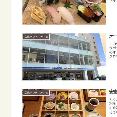
プラ
オ
広島ランチ・カフェ
この
ラボ
のオ
クロ
安
広島ランチ・カフェ
とう
割烹
お食
そう