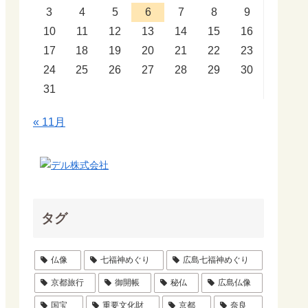
3
4
5
6
7
8
9
10
11
12
13
14
15
16
17
18
19
20
21
22
23
24
25
26
27
28
29
30
31
« 11月
タグ
仏像
七福神めぐり
広島七福神めぐり
京都旅行
御開帳
秘仏
広島仏像
国宝
重要文化財
京都
奈良