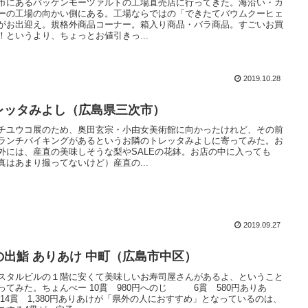
市にあるバッケンモーツァルトの工場直売店に行ってきた。海沿い・カ
ーの工場の向かい側にある。工場ならではの「できたてバウムクーヒェ
がお出迎え。規格外商品コーナー。箱入り商品・バラ商品。すごいお買
！というより、ちょっとお値引きっ...
2019.10.28
レッタみよし（広島県三次市）
チユウコ展のため、奥田玄宗・小由女美術館に向かったけれど、その前
ランチバイキングがあるというお隣のトレッタみよしに寄ってみた。お
外には、産直の美味しそうな梨やSALEの花鉢。お店の中に入っても
真はあまり撮ってないけど）産直の...
2019.09.27
の出鮨 ありあけ 中町（広島市中区）
スタルビルの１階に安くて美味しいお寿司屋さんがあるよ、ということ
ってみた。ちょんべー 10貫 980円へのじ 6貫 580円ありあ
14貫 1,380円ありあけが「県外の人におすすめ」となっているのは、