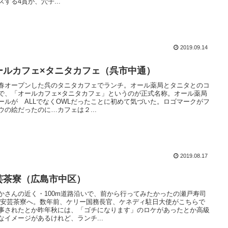
スする4貫が、穴子...
2019.09.14
ールカフェ×タニタカフェ（呉市中通）
春オープンした呉のタニタカフェでランチ。オール薬局とタニタとのコ
で、「オールカフェ×タニタカフェ」というのが正式名称。オール薬局
ールが ALLでなくOWLだったことに初めて気づいた。ロゴマークがフ
ウの絵だったのに…カフェは２...
2019.08.17
芸茶寮（広島市中区）
かさんの近く・100m道路沿いで、前から行ってみたかったの瀬戸寿司
 安芸茶寮へ。数年前、ケリー国務長官、ケネディ駐日大使がこちらで
事されたとか昨年秋には、「ゴチになります」のロケがあったとか高級
なイメージがあるけれど、ランチ...