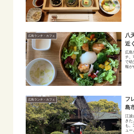
八
広島ランチ・カフェ
近
広島
チ。
で幼
報が
フレ
広島ランチ・カフェ
島
江波
きた
も。
ュー