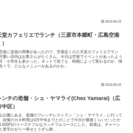
2019.06.23
天堂カフェリエでランチ（三原市本郷町・広島空港
く）
空港に送迎の用事があったので、空港近くの八天堂カフェリエでラン
可愛い店内はお客さんがたくさん。今日は空港でイベントがあったよう
児・小学生も多かった。ネットで見ても、時期によって変わるのか、情
色々で、どんなメニューがあるのかわ...
2019.06.03
ンチの老舗・シェ・ヤマライ(Chez Yamarai)（広
市中区）
山公園にある、老舗のフレンチレストラン「シェ・ヤマライ」に行って
。自慢のカキ料理は4月中旬までとのことで今日が最後くらいだったか
3,500円のリーズナブルなランチフルコースにした。前菜は、チャーシ
と里芋のゼリー寄せとうずら卵...