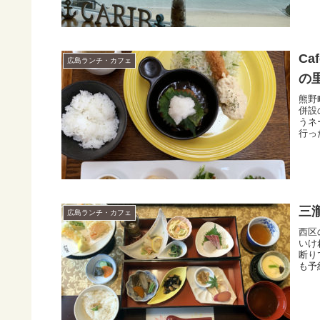
C
広島ランチ・カフェ
の
熊野
併設
うネ
行っ
三
広島ランチ・カフェ
西区
いけ
断り
も予