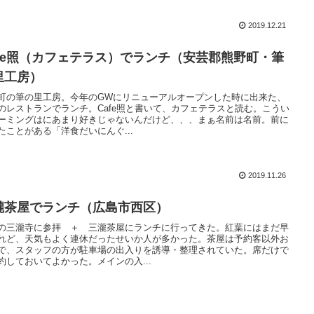
2019.12.21
afe照（カフェテラス）でランチ（安芸郡熊野町・筆
里工房）
町の筆の里工房。今年のGWにリニューアルオープンした時に出来た、
のレストランでランチ。Cafe照と書いて、カフェテラスと読む。こうい
ーミングはにあまり好きじゃないんだけど、、、まぁ名前は名前。前に
たことがある「洋食だいにんぐ...
2019.11.26
瀧茶屋でランチ（広島市西区）
の三瀧寺に参拝 ＋ 三瀧茶屋にランチに行ってきた。紅葉にはまだ早
れど、天気もよく連休だったせいか人が多かった。茶屋は予約客以外お
で、スタッフの方が駐車場の出入りを誘導・整理されていた。席だけで
約しておいてよかった。メインの入...