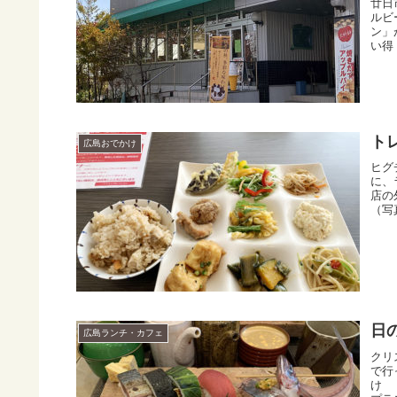
廿日
ルビ
ン」
い得
ト
広島おでかけ
ヒグ
に、
店の
（写
日
広島ランチ・カフェ
クリ
で行
け 