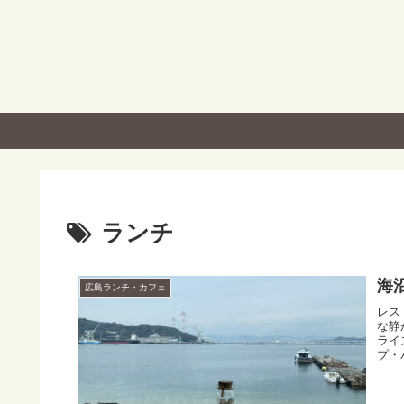
ランチ
海
広島ランチ・カフェ
レス
な静
ライ
プ・