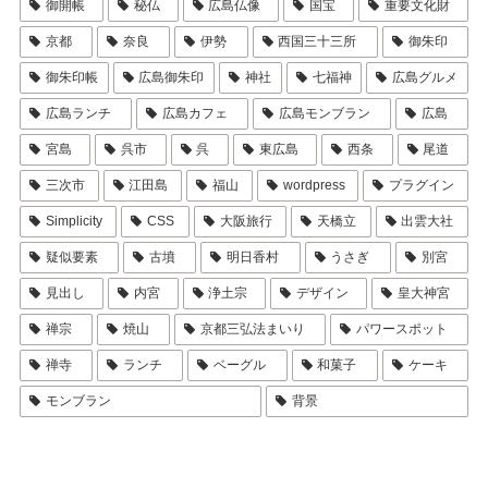
御開帳
秘仏
広島仏像
国宝
重要文化財
京都
奈良
伊勢
西国三十三所
御朱印
御朱印帳
広島御朱印
神社
七福神
広島グルメ
広島ランチ
広島カフェ
広島モンブラン
広島
宮島
呉市
呉
東広島
西条
尾道
三次市
江田島
福山
wordpress
プラグイン
Simplicity
CSS
大阪旅行
天橋立
出雲大社
疑似要素
古墳
明日香村
うさぎ
別宮
見出し
内宮
浄土宗
デザイン
皇大神宮
禅宗
焼山
京都三弘法まいり
パワースポット
禅寺
ランチ
ベーグル
和菓子
ケーキ
モンブラン
背景