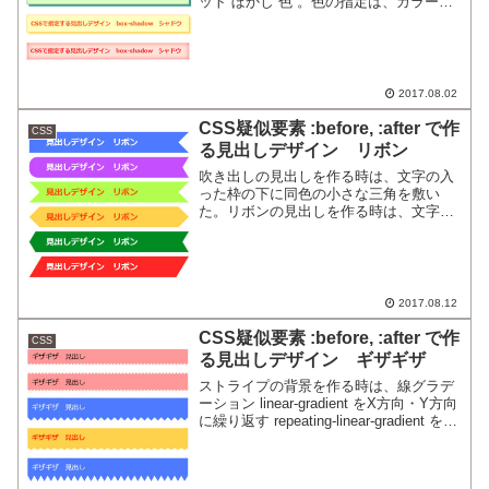
ット ぼかし 色 。色の指定は、カラー番
号またはRGBa(R,G,B,0～1であらわす透
明度)で。
2017.08.02
CSS疑似要素 :before, :after で作
CSS
る見出しデザイン リボン
吹き出しの見出しを作る時は、文字の入
った枠の下に同色の小さな三角を敷い
た。リボンの見出しを作る時は、文字の
入った枠の上に白い三角をのせて、その
部分が切り取られているように見せる。
2017.08.12
CSS疑似要素 :before, :after で作
CSS
る見出しデザイン ギザギザ
ストライプの背景を作る時は、線グラデ
ーション linear-gradient をX方向・Y方向
に繰り返す repeating-linear-gradient を使
った。見出しの下につけるギザギザを作
る時は、線グラデーション linear-gradient
で作った2つの背景を重ねてX方向にだけ