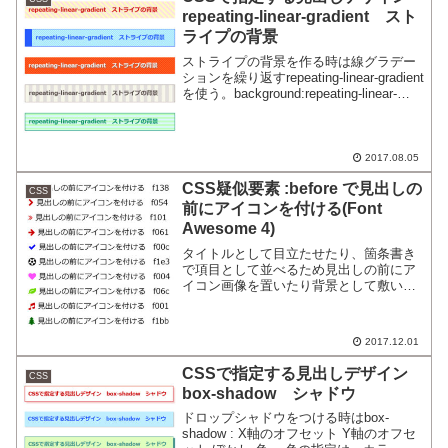
repeating-linear-gradient スト
ライプの背景
ストライプの背景を作る時は線グラデー
ションを繰り返すrepeating-linear-gradient
を使う。background:repeating-linear-
gradient(45deg, #ffe1e1, #ffe1e1 5px,
#ffffff 5px, #ffffff 10px); (向き＝角度,１つ
目のグラデ―ションの開始カラーと開始
位置,終了カラーと終了位置,２つ目の開始
2017.08.05
カラーと開始位置,終了カラーと終了位置)
CSS疑似要素 :before で見出しの
CSS
前にアイコンを付ける(Font
Awesome 4)
タイトルとして目立たせたり、箇条書き
で項目として並べるため見出しの前にア
イコン画像を置いたり背景として敷いた
りすることがある。疑似要素:before
＋ アイコンのWEBフォント
FontAwesomeを使えば大きさや位置、色
2017.12.01
まで簡単に調整できて便利♪
CSSで指定する見出しデザイン
CSS
box-shadow シャドウ
ドロップシャドウをつける時はbox-
shadow : X軸のオフセット Y軸のオフセ