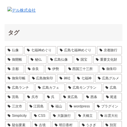
タグ
仏像
七福神めぐり
広島七福神めぐり
京都旅行
御開帳
秘仏
広島仏像
国宝
重要文化財
京都
奈良
伊勢
西国三十三所
御朱印
御朱印帳
広島御朱印
神社
七福神
広島グルメ
広島ランチ
広島カフェ
広島モンブラン
広島
宮島
呉市
呉
東広島
西条
尾道
三次市
江田島
福山
wordpress
プラグイン
Simplicity
CSS
大阪旅行
天橋立
出雲大社
疑似要素
古墳
明日香村
うさぎ
別宮