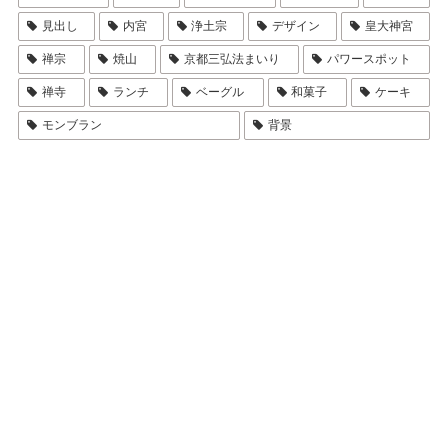
見出し
内宮
浄土宗
デザイン
皇大神宮
禅宗
焼山
京都三弘法まいり
パワースポット
禅寺
ランチ
ベーグル
和菓子
ケーキ
モンブラン
背景